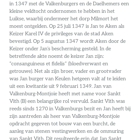
in 1347 met de Valkenburgers en de Daelhemers een
kleine veldtocht ondernomen te hebben in het
Luikse, waarbij ondermeer het dorp Milmort het
moest ontgelden. Op 25 juli 1347 is Jan te Aken als
Keizer Karel IV de privileges van de stad Aken
bevestigd. Op 5 augustus 1347 wordt Aken door de
Keizer onder Jan’s bescherming gesteld. In de
betreffende akte noemt de keizer Jan zijn:
“consanguineus et fidelis” (bloedverwant en
getrouwe). Net als zijn broer, vader en grootvader
was Jan burger van Keulen hetgeen valt af te leiden
uit een kwitantie uit 9 februari 1349. Jan van
Valkenburg-Montjoie heeft met name voor Sankt
Vith (B) een belangrijke rol vervuld. Sankt Vith was
reeds sinds 1270 in Valkenburgs bezit en Jan heeft bij
zijn aantreden als heer van Valkenburg-Montjoie
opdracht gegeven tot bouw van een burcht, de
aanleg van stenen vestingwerken en de ommuring
van Sankt Vith. Dit resulteerde erin dat Jan Sankt