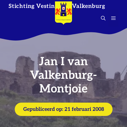
Ga
Stichting Vestingstad Valkenburg
naar
de
MEN
inhoud
Jan I van
Valkenburg-
Montjoie
Gepubliceerd op:
21 februari 2008