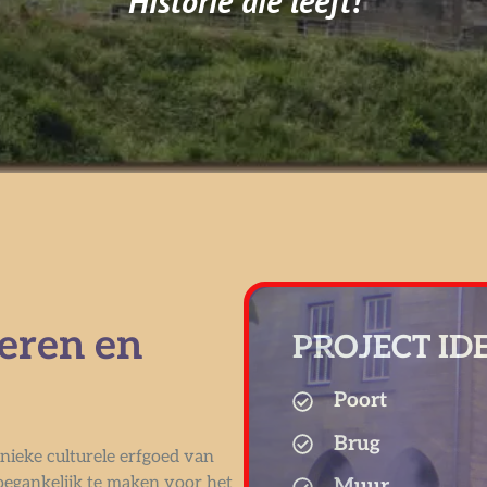
Historie die leeft!
eren en
PROJECT ID
Poort
Brug
unieke culturele erfgoed van
oegankelijk te maken voor het
Muur