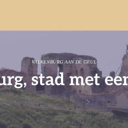
VALKENBURG AAN DE GEUL
rg, stad met ee