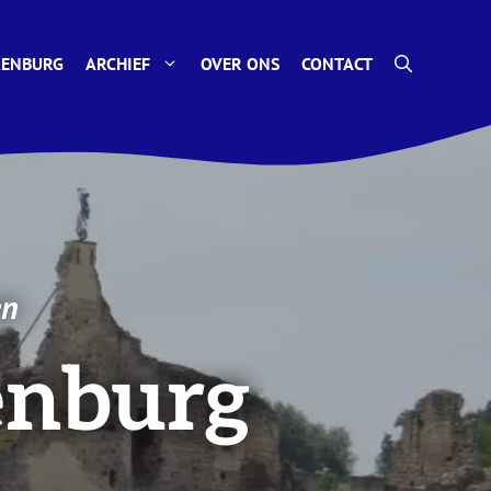
KENBURG
ARCHIEF
OVER ONS
CONTACT
en
enburg